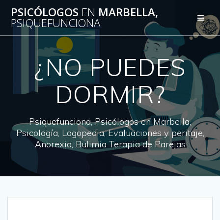
Saltar
PSICÓLOGOS
EN
MARBELLA,
al
PSIQUEFUNCIONA
contenido
¿NO PUEDES
DORMIR?
Psiquefunciona, Psicólogos en Marbella,
Psicología, Logopedia, Evaluaciones y peritaje,
Anorexia, Bulimia Terapia de Parejas