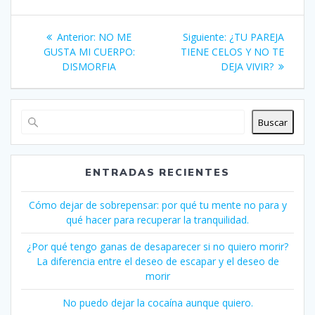
Navegación
Entrada
Siguiente
Anterior:
NO ME
Siguiente:
¿TU PAREJA
de
anterior:
entrada:
GUSTA MI CUERPO:
TIENE CELOS Y NO TE
DISMORFIA
DEJA VIVIR?
entradas
Buscar
ENTRADAS RECIENTES
Cómo dejar de sobrepensar: por qué tu mente no para y
qué hacer para recuperar la tranquilidad.
¿Por qué tengo ganas de desaparecer si no quiero morir?
La diferencia entre el deseo de escapar y el deseo de
morir
No puedo dejar la cocaína aunque quiero.