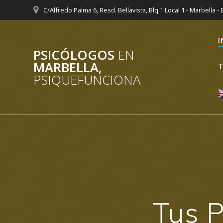
Saltar
C/Alfredo Palma 6, Resd. Bellavista, Blq 1 Local 1 - Marbella -
al
contenido
I
PSICÓLOGOS
EN
MARBELLA,
T
PSIQUEFUNCIONA
Tus P