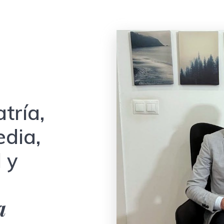
tría,
edia,
l y
a