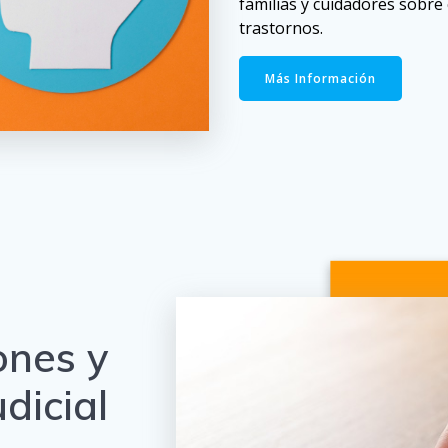
familias y cuidadores sobre
trastornos.
Más Información
ones y
udicial