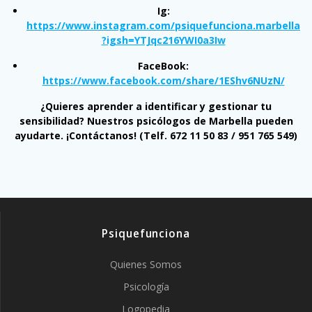
Ig:
https://www.instagram.com/psiquefunciona.marbella
?igsh=YTJqc216YWI0a3Iw
FaceBook:
https://www.facebook.com/share/1EShv6NUzN/
¿Quieres aprender a identificar y gestionar tu
sensibilidad? Nuestros psicólogos de Marbella pueden
ayudarte. ¡Contáctanos!
(Telf. 672 11 50 83 / 951 765 549)
Psiquefunciona
Quienes Somos
Psicología
Logopedia