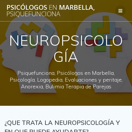
Saltar
PSICÓLOGOS
EN
MARBELLA,
al
PSIQUEFUNCIONA
contenido
NEUROPSICOLO
GÍA
Psiquefunciona, Psicólogos en Marbella,
Psicología, Logopedia, Evaluaciones y peritaje,
Anorexia, Bulimia Terapia de Parejas
¿QUE TRATA LA NEUROPSICOLOGÍA Y
EN QUE PUEDE AYUDARTE?