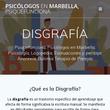
Saltar
PSICÓLOGOS
EN
MARBELLA,
al
PSIQUEFUNCIONA
contenido
DISGRAFÍA
Psiquefunciona, Psicólogos en Marbella,
Psicología, Logopedia, Evaluaciones y peritaje,
Anorexia, Bulimia Terapia de Parejas
¿Qué es la Disgrafía?
La
disgrafía
es un trastorno específico del aprendizaje que
afecta de forma significativa la escritura manual. Se manifiesta
en dificultades persistentes para escribir de forma clara,