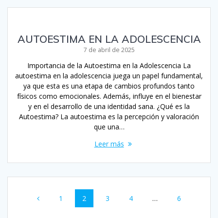
AUTOESTIMA EN LA ADOLESCENCIA
7 de abril de 2025
Importancia de la Autoestima en la Adolescencia La
autoestima en la adolescencia juega un papel fundamental,
ya que esta es una etapa de cambios profundos tanto
físicos como emocionales. Además, influye en el bienestar
y en el desarrollo de una identidad sana. ¿Qué es la
Autoestima? La autoestima es la percepción y valoración
que una…
Leer más
Navegación
Página
Página
Página
Página
Página
1
2
3
4
…
6
de