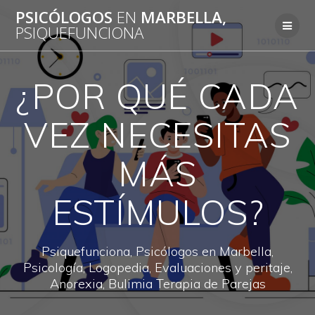
Saltar
PSICÓLOGOS
EN
MARBELLA,
al
PSIQUEFUNCIONA
contenido
¿POR QUÉ CADA
VEZ NECESITAS
MÁS
ESTÍMULOS?
Psiquefunciona, Psicólogos en Marbella,
Psicología, Logopedia, Evaluaciones y peritaje,
Anorexia, Bulimia Terapia de Parejas