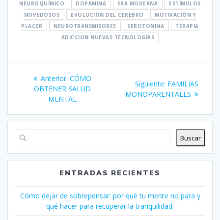
NEUROQUÍMICO
DOPAMINA
ERA MODERNA
ESTÍMULOS
NOVEDOSOS
EVOLUCIÓN DEL CEREBRO
MOTIVACIÓN Y
PLACER
NEUROTRANSMISORES
SEROTONINA
TERAPIA
ADICCION NUEVAS TECNOLOGÍAS
Navegación
Entrada
Anterior:
CÓMO
Siguiente
Siguiente:
FAMILIAS
de
anterior:
OBTENER SALUD
entrada:
MONOPARENTALES
MENTAL
entradas
Buscar
ENTRADAS RECIENTES
Cómo dejar de sobrepensar: por qué tu mente no para y
qué hacer para recuperar la tranquilidad.