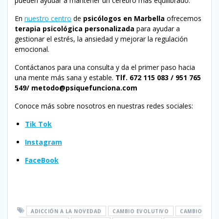
pueden ayudar a mantener un cerebro más equilibrado.
En
nuestro centro
de
psicólogos en Marbella
ofrecemos
terapia psicológica personalizada
para ayudar a
gestionar el estrés, la ansiedad y mejorar la regulación
emocional.
Contáctanos para una consulta y da el primer paso hacia
una mente más sana y estable.
Tlf.
672 115 083 / 951 765
549/ metodo@psiquefunciona.com
Conoce más sobre nosotros en nuestras redes sociales:
Tik Tok
Instagram
FaceBook
ADICCIÓN A LA NOVEDAD
CAMBIO EVOLUTIVO
CAMBIO