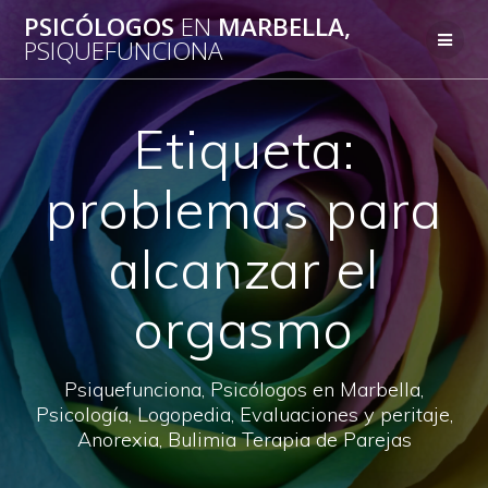
Saltar
PSICÓLOGOS
EN
MARBELLA,
al
PSIQUEFUNCIONA
contenido
Etiqueta:
problemas para
alcanzar el
orgasmo
Psiquefunciona, Psicólogos en Marbella,
Psicología, Logopedia, Evaluaciones y peritaje,
Anorexia, Bulimia Terapia de Parejas