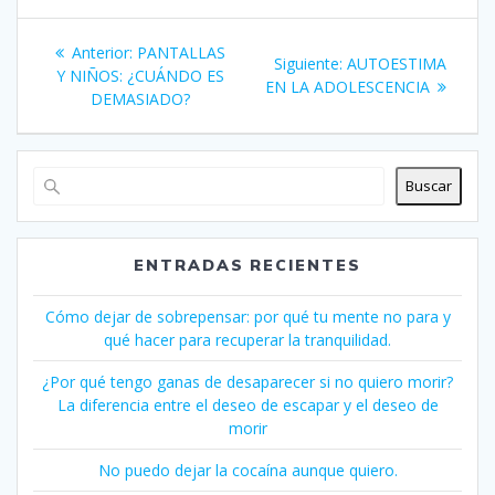
Navegación
Entrada
Anterior:
PANTALLAS
Siguiente
Siguiente:
AUTOESTIMA
de
anterior:
Y NIÑOS: ¿CUÁNDO ES
entrada:
EN LA ADOLESCENCIA
DEMASIADO?
entradas
Buscar
ENTRADAS RECIENTES
Cómo dejar de sobrepensar: por qué tu mente no para y
qué hacer para recuperar la tranquilidad.
¿Por qué tengo ganas de desaparecer si no quiero morir?
La diferencia entre el deseo de escapar y el deseo de
morir
No puedo dejar la cocaína aunque quiero.