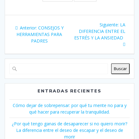
Navegación
Siguiente
Siguiente:
LA
Entrada
Anterior:
CONSEJOS Y
de
entrada:
DIFERENCIA ENTRE EL
anterior:
HERRAMIENTAS PARA
ESTRÉS Y LA ANSIEDAD
PADRES
entradas
Buscar
ENTRADAS RECIENTES
Cómo dejar de sobrepensar: por qué tu mente no para y
qué hacer para recuperar la tranquilidad.
¿Por qué tengo ganas de desaparecer si no quiero morir?
La diferencia entre el deseo de escapar y el deseo de
morir