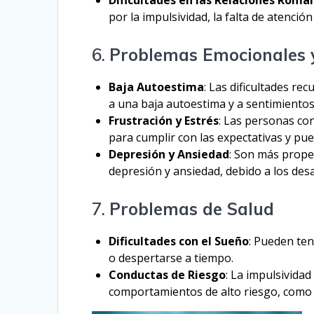
Dificultades en las Relaciones Romá
por la impulsividad, la falta de atenció
6.
Problemas Emocionales 
Baja Autoestima
: Las dificultades rec
a una baja autoestima y a sentimiento
Frustración y Estrés
: Las personas co
para cumplir con las expectativas y pue
Depresión y Ansiedad
: Son más prope
depresión y ansiedad, debido a los des
7.
Problemas de Salud
Dificultades con el Sueño
: Pueden te
o despertarse a tiempo.
Conductas de Riesgo
: La impulsivida
comportamientos de alto riesgo, como 