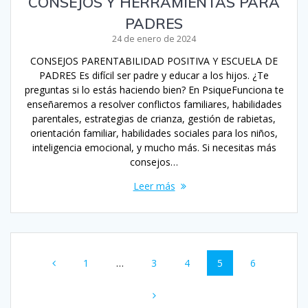
CONSEJOS Y HERRAMIENTAS PARA
PADRES
24 de enero de 2024
CONSEJOS PARENTABILIDAD POSITIVA Y ESCUELA DE
PADRES Es difícil ser padre y educar a los hijos. ¿Te
preguntas si lo estás haciendo bien? En PsiqueFunciona te
enseñaremos a resolver conflictos familiares, habilidades
parentales, estrategias de crianza, gestión de rabietas,
orientación familiar, habilidades sociales para los niños,
inteligencia emocional, y mucho más. Si necesitas más
consejos…
Leer más
Navegación
Página
Página
Página
Página
Página
1
…
3
4
5
6
de
entradas